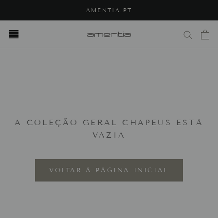
Saltar
AMENTIA.PT
para
o
próximo
passo
A COLEÇÃO GERAL CHAPEUS ESTÁ
VAZIA
VOLTAR À PÁGINA INICIAL