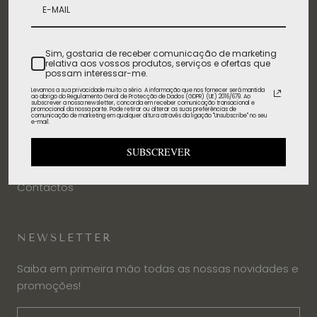
FAQ's
Livro de Reclamações
Sim, gostaria de receber comunicação de marketing
Termos de serviço
relativa aos vossos produtos, serviços e ofertas que
possam interessar-me.
Levamos a sua privacidade muito a sério. A informação que nos fornecer será mantida
ao abrigo do Regulamento Geral de Protecção de Dados (GDPR) (UE) 2016/679. Ao
subscrever a nossa newsletter, concorda em receber comunicação transacional e
SOBRE
promocional da nossa parte. Pode retirar ou alterar as suas preferências de
comunicação de marketing em qualquer altura através da ligação "Unsubscribe" no seu
e-mail.
A Amentia
SUBSCREVER
Marcas
Contactos
NEWSLETTER
Saiba em primeira mão todas as nossas novidades e
promoções!