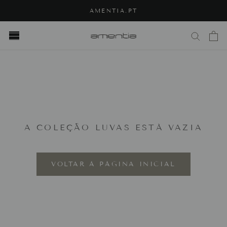
Saltar
AMENTIA.PT
para
o
próximo
passo
A COLEÇÃO LUVAS ESTÁ VAZIA
VOLTAR À PÁGINA INICIAL