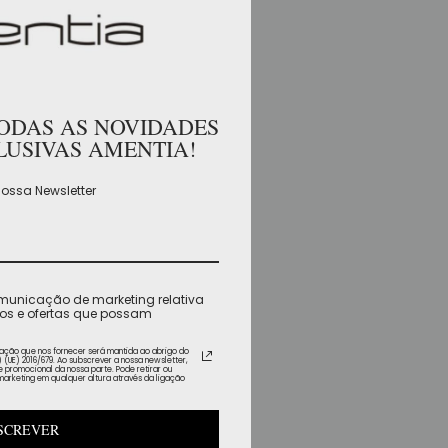
TODAS AS NOVIDADES
LUSIVAS AMENTIA!
ossa Newsletter
omunicação de marketing relativa
ços e ofertas que possam
mação que nos fornecer será mantida ao abrigo do
UE) 2016/679. Ao subscrever a nossa newsletter,
promocional da nossa parte. Pode retirar ou
marketing em qualquer altura através da ligação
SCREVER