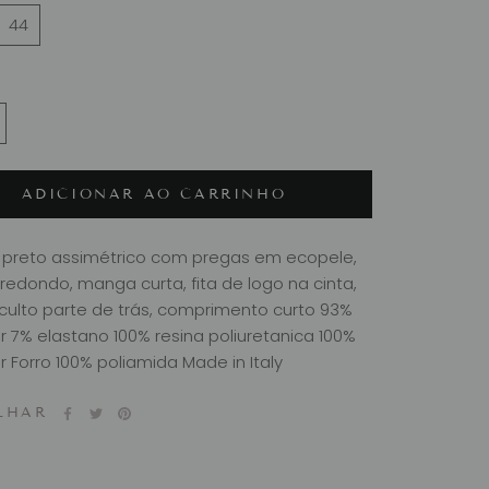
44
ADICIONAR AO CARRINHO
 preto assimétrico com pregas em ecopele,
redondo, manga curta, fita de logo na cinta,
culto parte de trás, comprimento curto 93%
er 7% elastano 100% resina poliuretanica 100%
r Forro 100% poliamida Made in Italy
LHAR