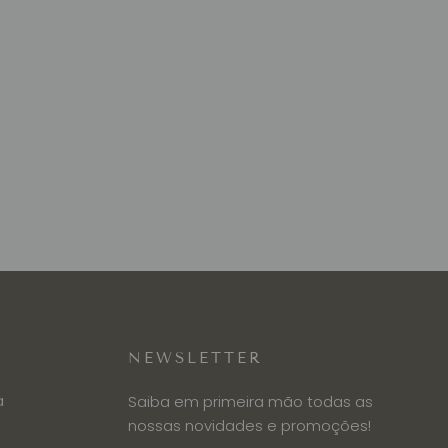
NEWSLETTER
a
Saiba em primeira mão todas as
nossas novidades e promoções!