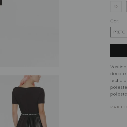
42
Cor:
PRETO
Vestido
decote 
fecho o
poliest
polieste
PARTI