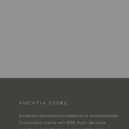
AMENTIA STORE
Amentia representa resiliência e exclusividade.
O conceito nasce em 1995, fruto de uma