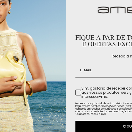
FIQUE A PAR DE 
E OFERTAS EXC
Receba a n
Sim, gostaria de receber c
aos vossos produtos, servi
interessar-me.
Levamos a sua privacidade muito a sério. A infor
Regulamento Geral de Protecção de Dados (GDPR) (
concorda em receber comunicação transacional e 
alterar as suas preferências de comunicação de 
"Unsubscribe" no seu e-mail.
SUB