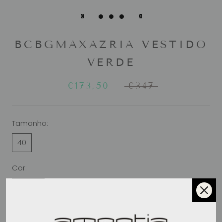
BCBGMAXAZRIA VESTIDO
VERDE
€173,50
€347
Tamanho:
40
Cor:
VERDE
ADICIONAR AO CARRINHO