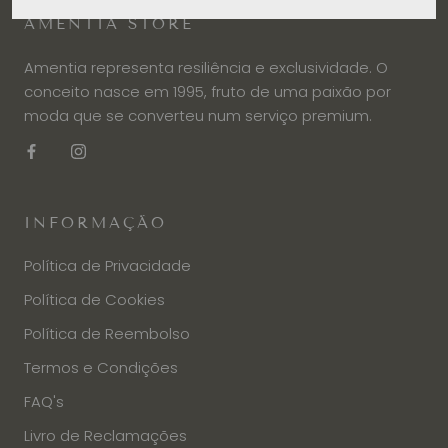
AMENTIA STORE
Amentia representa resiliência e exclusividade. O
conceito nasce em 1995, fruto de uma paixão por
moda que se converteu num serviço premium.
INFORMAÇÃO
Política de Privacidade
Política de Cookies
Política de Reembolso
Termos e Condições
FAQ's
Livro de Reclamações