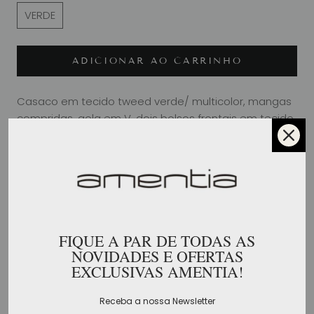
VERDE
ADICIONAR AO CARRINHO
Casaco em tecido tweed verde/ multicolor, mangas
compridas, gola em V, dois bolsos frontais em tecido
verde com fita de gorgorão preta, detalhe de botão
em cristal, fita a contornar o casaco, forrado a tecido
cor preto com pormenor de corrente dourada
Composição 85% poliester 15% lã 100% poliester 100%
poliester
FIQUE A PAR DE TODAS AS
NOVIDADES E OFERTAS
EXCLUSIVAS AMENTIA!
COMPLETE O SEU LOOK
Receba a nossa Newsletter